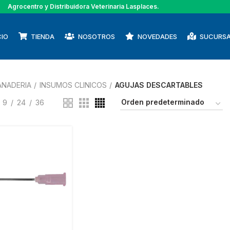
Agrocentro y Distribuidora Veterinaria Lasplaces.
CIO
TIENDA
NOSOTROS
NOVEDADES
SUCURSA
ANADERIA
INSUMOS CLINICOS
AGUJAS DESCARTABLES
9
24
36