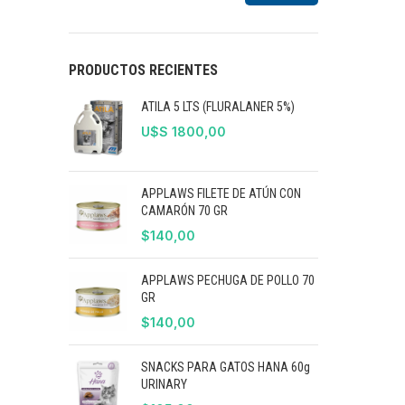
Precio
Precio
mínimo
máximo
PRODUCTOS RECIENTES
ATILA 5 LTS (FLURALANER 5%)
U$S
1800,00
APPLAWS FILETE DE ATÚN CON
CAMARÓN 70 GR
$
140,00
APPLAWS PECHUGA DE POLLO 70
GR
$
140,00
SNACKS PARA GATOS HANA 60g
URINARY