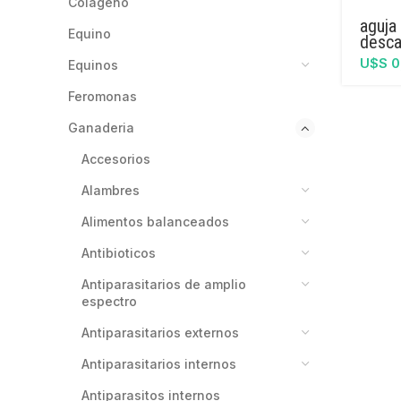
colageno
aguja 
equino
desca
U$S
0
equinos
feromonas
ganaderia
accesorios
alambres
alimentos balanceados
antibioticos
antiparasitarios de amplio
espectro
antiparasitarios externos
antiparasitarios internos
antiparasitos internos