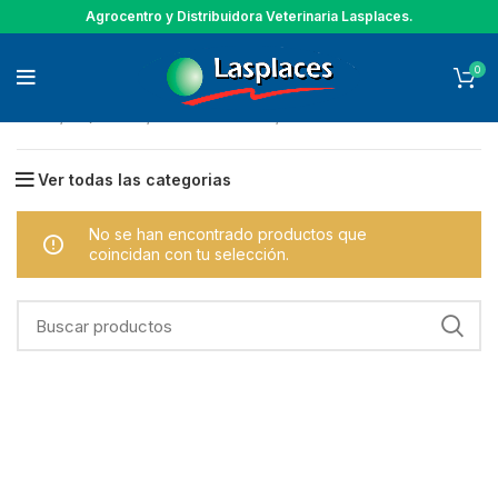
Agrocentro y Distribuidora Veterinaria Lasplaces.
0
Inicio
EQUINOS
TALABARTERIA
FRENOS
Ver todas las categorias
No se han encontrado productos que
coincidan con tu selección.